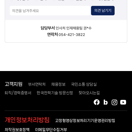
의견 남기기
담당자
담당부서
인사처 인재채용팀 권*수
정보
연락처
054-421-3822
고객지원
부서연락처
채용정보
국민소통 상담실
퇴직/경력증명서
한국전력기술 방문신청
찾아오시는길
페이스북
블로그
인스타
유
개인정보처리방침
고정형영상정보처리기기운영관리방침
저작권보호정책
이메일무단수집거부