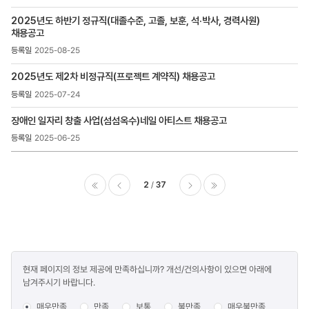
2025년도 하반기 정규직(대졸수준, 고졸, 보훈, 석·박사, 경력사원)
채용공고
2025-08-25
2025년도 제2차 비정규직(프로젝트 계약직) 채용공고
2025-07-24
장애인 일자리 창출 사업(섬섬옥수)네일 아티스트 채용공고
2025-06-25
2
37
이전
다음
마지막
콘텐츠
현재 페이지의 정보 제공에 만족하십니까? 개선/건의사항이 있으면 아래에
만족도
남겨주시기 바랍니다.
조사
매우만족
만족
보통
불만족
매우불만족