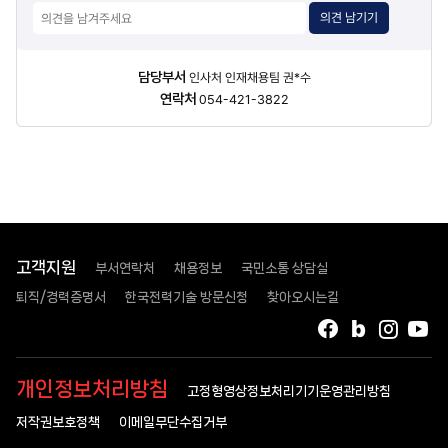
의견 남기기
담당자
담당부서
인사처 인재채용팀 권*수
정보
연락처
054-421-3822
고객지원
부서연락처
채용정보
국민소통 상담실
퇴직/경력증명서
한국전력기술 방문신청
찾아오시는길
페이스북
블로그
인스타
유
개인정보처리방침
고정형영상정보처리기기운영관리방침
저작권보호정책
이메일무단수집거부