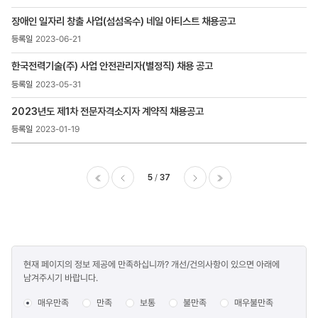
장애인 일자리 창출 사업(섬섬옥수) 네일 아티스트 채용공고
2023-06-21
한국전력기술(주) 사업 안전관리자(별정직) 채용 공고
2023-05-31
2023년도 제1차 전문자격소지자 계약직 채용공고
2023-01-19
5
37
이전
다음
마지막
콘텐츠
현재 페이지의 정보 제공에 만족하십니까? 개선/건의사항이 있으면 아래에
만족도
남겨주시기 바랍니다.
조사
매우만족
만족
보통
불만족
매우불만족