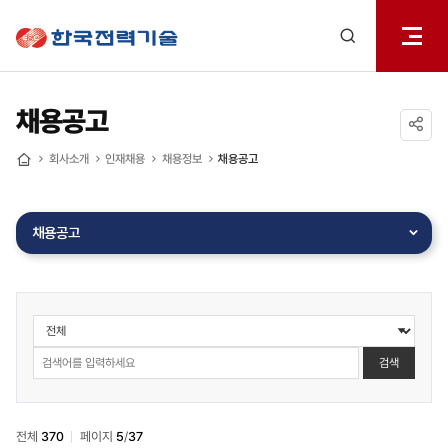
전체메
한국전력기술
열기
검색
레이어
열기
채용공고
공유하기
회사소개
인재채용
채용정보
채용공고
홈
채용공고
인재채용
>
채용정보
검색
>
채용공고
검색
전체
370
페이지
5
/
37