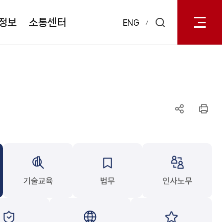
전체메
열기
정보
소통센터
ENG
검색
레이어
열기
공유하기
인쇄
기술교육
법무
인사노무