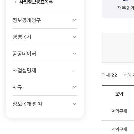
사전정보공표목록
재무회
정보공개청구
경영공시
사전정보공표
게시판
공공데이터
검색
사업실명제
전체
22
페이
사규
분야
정보공개 참여
사전정보공표
계약구매
게시판
목록
-
계약구매