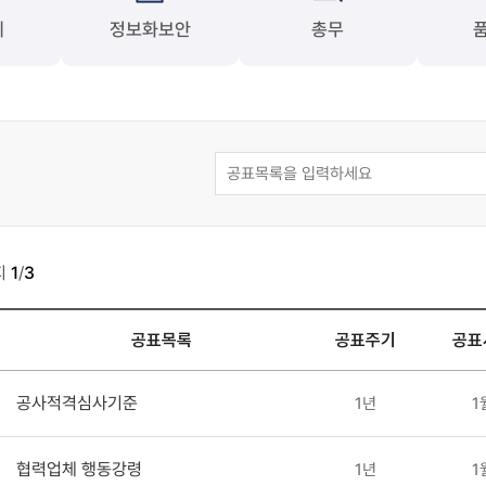
계
정보화보안
총무
지
1
/
3
공표목록
공표주기
공표
공사적격심사기준
1년
1
협력업체 행동강령
1년
1