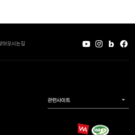
찾아오시는길
유튜브
인스타그
블로그
페
관련사이트