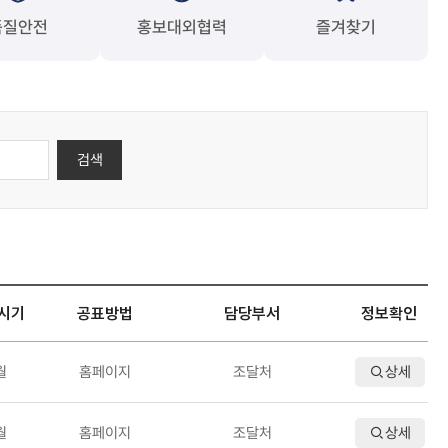
품질안전
홍보대외협력
즐겨찾기
검색
시기
공표방법
담당부서
정보확인
월
홈페이지
조달처
상세
월
홈페이지
조달처
상세