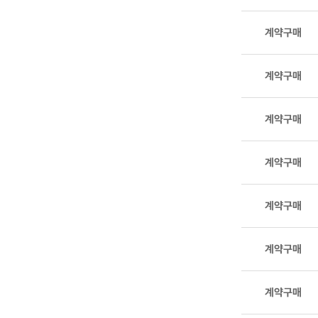
번호,
분야,
계약구매
공표목록,
공표주기,
공표시기,
계약구매
공표방법,
담당부서,
계약구매
정보확인
으로
계약구매
구성
계약구매
계약구매
계약구매