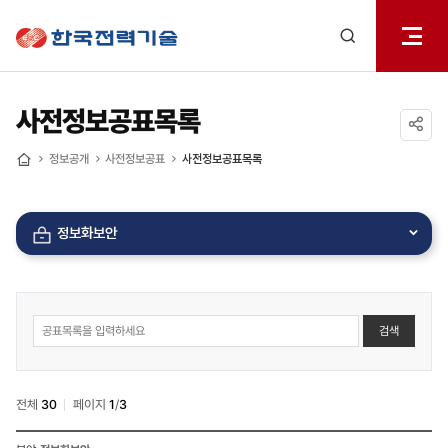
전체메
한국전력기술
열기
검색
레이어
열기
사전정보공표목록
공유하기
정보공개
사전정보공표
사전정보공표목록
홈
정보화보안
사전정보공표
검색
게시판
검색
전체
30
페이지
1
/
3
사전정보공표