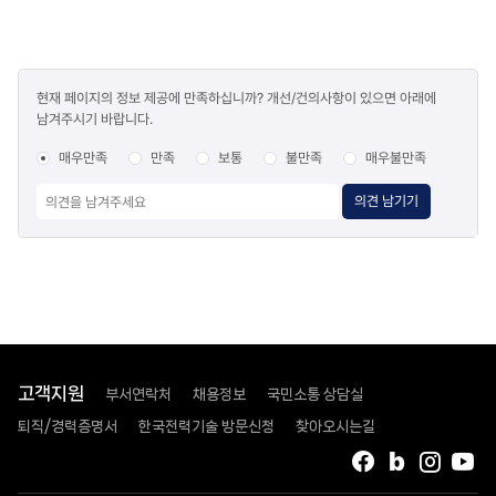
콘텐츠
현재 페이지의 정보 제공에 만족하십니까? 개선/건의사항이 있으면 아래에
만족도
남겨주시기 바랍니다.
조사
매우만족
만족
보통
불만족
매우불만족
의견 남기기
고객지원
부서연락처
채용정보
국민소통 상담실
퇴직/경력증명서
한국전력기술 방문신청
찾아오시는길