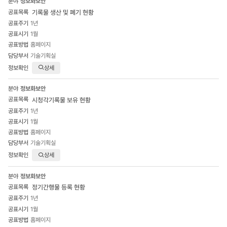
정보화보안
게시판
기록물 생산 및 폐기 현황
목록
1년
-
1월
번호,
분야,
홈페이지
공표목록,
기술기획실
공표주기,
상세
공표시기,
공표방법,
정보화보안
담당부서,
시청각기록물 보유 현황
정보확인
1년
으로
구성
1월
홈페이지
기술기획실
상세
정보화보안
정기간행물 등록 현황
1년
1월
홈페이지